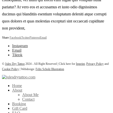
pariatur? At vero eos et accusamus et iusto odio dignissimos
ducimus qui blanditiis esentium voluptatum deleniti atque corrupti
quos dolores et quas molestias excepturi sint occaecati cupiditate
non provident,
Share
Facebook
Twitter
Pinterest
Email
Instagram
Email
Tiktok
©
Jules Dry Tattoo
2024 - All Right Reserved | Click here for
Imprint
,
Privacy Policy
and
Cookie Policy
| Webdesign:
Felix Scholz Illustration
Home
About
About Me
Contact
Booking
Gift Card
FAQ