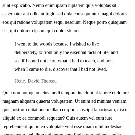
sunt explicabo. Nemo enim ipsam luptatem quia voluptas sit
aspernatur aut odit aut fugit, sed quia consequuntur magni dolores
eos qui ratione voluptatem sequi nesciunt. Neque porro quisquam
est, qui dolorem ipsum quia dolor sit amet.
I went to the woods because I wished to live
deliberately, to front only the essential facts of life, and
see if I could not learn what it had to teach, and not,
when I came to die, discover that I had not lived.
Henry David Thoreau
Quia non numquam eius modi tempora incidunt ut labore et dolore
magnam aliquam quaerat voluptatem. Ut enim ad minima veniam,
quis nostrum rcitationem ullam corporis suscipit laboriosam, nisi ut
aliquid ex ea commodi sequatur? Quis autem vel eum iure
reprehenderit qui in ea voluptate velit esse quam nihil molestiae
consequatur, vel illum qui lorem eum fugiat quo voluptas nulla