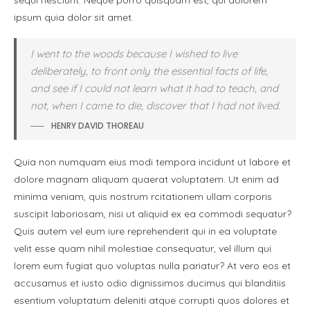
sequi nesciunt. Neque porro quisquam est, qui dolorem
ipsum quia dolor sit amet.
I went to the woods because I wished to live
deliberately, to front only the essential facts of life,
and see if I could not learn what it had to teach, and
not, when I came to die, discover that I had not lived.
HENRY DAVID THOREAU
Quia non numquam eius modi tempora incidunt ut labore et
dolore magnam aliquam quaerat voluptatem. Ut enim ad
minima veniam, quis nostrum rcitationem ullam corporis
suscipit laboriosam, nisi ut aliquid ex ea commodi sequatur?
Quis autem vel eum iure reprehenderit qui in ea voluptate
velit esse quam nihil molestiae consequatur, vel illum qui
lorem eum fugiat quo voluptas nulla pariatur? At vero eos et
accusamus et iusto odio dignissimos ducimus qui blanditiis
esentium voluptatum deleniti atque corrupti quos dolores et